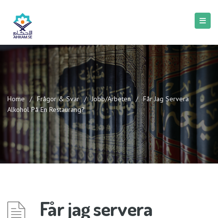
Home
/
Frågor & Svar
/
Jobb/Arbeten
/
Får Jag Servera
Alkohol På En Restaurang?
Får jag servera